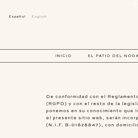
P
Español
English
INICIO
EL PATIO DEL NOG
De conformidad con el Reglamento
(RGPD) y con el resto de la legis
ponemos en su conocimiento que lo
el presente sitio web, serán inco
(N.I.F. B-01828847), con domicili