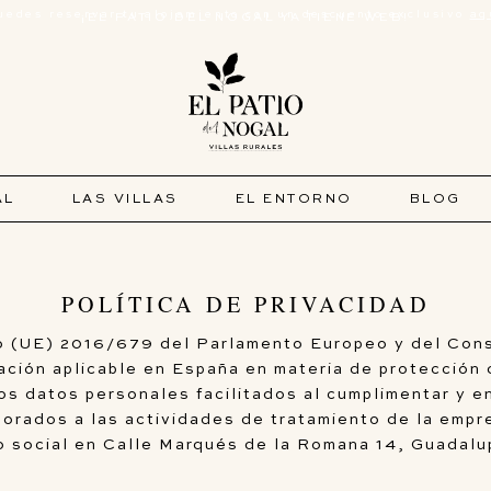
uedes reservar tu alojamiento con un descuento exclusivo
aq
¡EL PATIO DEL NOGAL YA TIENE WEB!
AL
LAS VILLAS
EL ENTORNO
BLOG
POLÍTICA DE PRIVACIDAD
 (UE) 2016/679 del Parlamento Europeo y del Conse
lación aplicable en España en materia de protección
s datos personales facilitados al cumplimentar y en
rporados a las actividades de tratamiento de la emp
o social en Calle Marqués de la Romana 14, Guadal