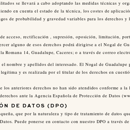
cilitados se llevará a cabo adoptando las medidas técnicas y or
iendo en cuenta el estado de la técnica, los costes de aplicació
esgos de probabilidad y gravedad variables para los derechos y l
S
 de acceso, rectificación , supresión, oposición, limitación, po
ercer alguno de esos derechos podrá dirigirse a el Nogal de Gu
e la Romana 14, Guadalupe, Caceres; o a través de correo elect
e el nombre y apellidos del interesado. El Nogal de Guadalupe 
 legítima y es realizada por el titular de los derechos en cuesti
e los anteriores derechos no han sido atendidos conforme a la l
 derechos ante la Agencia Española de Protección de Datos (w
ÓN DE DATOS (DPO)
eña, que por la naturaleza y tipo de tratamiento de datos que
Datos. Puede ponerse en contacto con nuestro DPO a través de l