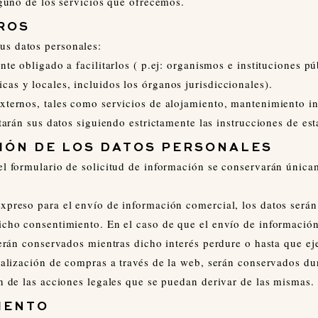
lguno de los servicios que ofrecemos.
ROS
us datos personales:
nte obligado a facilitarlos ( p.ej: organismos e instituciones p
as y locales, incluidos los órganos jurisdiccionales).
xternos, tales como servicios de alojamiento, mantenimiento in
atarán sus datos siguiendo estrictamente las instrucciones de es
IÓN DE LOS DATOS PERSONALES
el formulario de solicitud de información se conservarán única
expreso para el envío de información comercial, los datos ser
icho consentimiento. En el caso de que el envío de información
serán conservados mientras dicho interés perdure o hasta que ej
ealización de compras a través de la web, serán conservados dur
ón de las acciones legales que se puedan derivar de las mismas.
IENTO